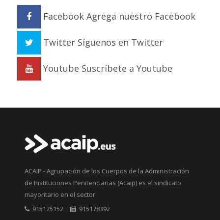
Facebook
Agrega nuestro Facebook
Twitter
Síguenos en Twitter
Youtube
Suscríbete a Youtube
ACAIP - Agrupación de los Cuerpos de la Administración
de Instituciones Penitenciarias (Acaip) es el sindicato
mayoritario en el sector
915175152
915178392