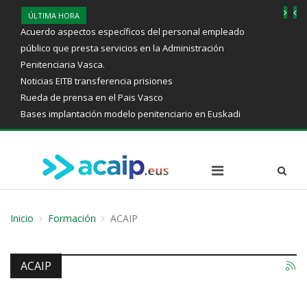
ÚLTIMA HORA
Acuerdo aspectos específicos del personal empleado
público que presta servicios en la Administración
Penitenciaria Vasca.
Noticias EITB transferencia prisiones
Rueda de prensa en el Pais Vasco
Bases implantación modelo penitenciario en Euskadi
Inicio
Formación
ACAIP
ACAIP