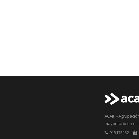
ACAIP - Agrupación
mayoritario en el 
915175152