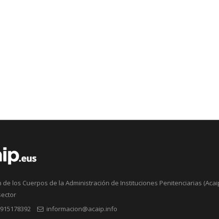
 de los Cuerpos de la Administración de Instituciones Penitenciarias (Acaip
sector
915178392
informacion@acaip.info